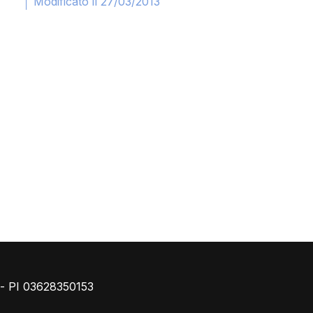
Modificato il 27/03/2013
Piè di pagina
o - PI 03628350153