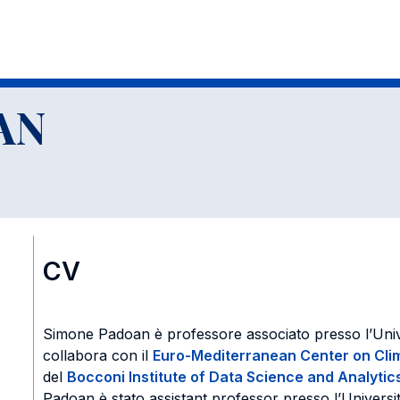
AN
CV
Simone Padoan è professore associato presso l’Univ
collabora con il
Euro-Mediterranean Center on Cl
del
Bocconi Institute of Data Science and Analytic
Padoan è stato assistant professor presso l’Università